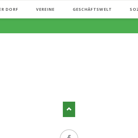
ER DORF
VEREINE
GESCHÄFTSWELT
SO
ConferenceCenter und Hotel T