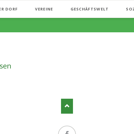
ER DORF
VEREINE
GESCHÄFTSWELT
SO
nsen
ConferenceCenter und Hotel T