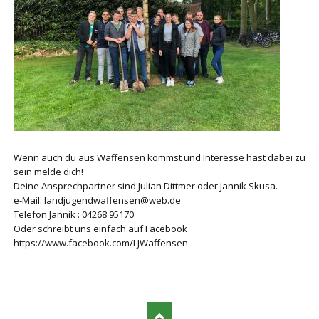
Wenn auch du aus Waffensen kommst und Interesse hast dabei zu
sein melde dich!
Deine Ansprechpartner sind Julian Dittmer oder Jannik Skusa.
e-Mai
l
:
l
a
nd
j
uge
ndw
a
ffe
ns
e
n@
w
e
b.de
Telefon Jannik : 04268 95170
Oder schreibt uns einfach auf Facebook
ht
t
ps
:
/
/
w
w
w
.fa
c
e
book.
c
om
/
L
J
W
a
ffe
nsen